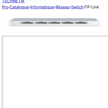
TECHNETIA
Pro
›
Catalogue
›
Informatique
›
Réseau
›
Switch
›
TP-Link