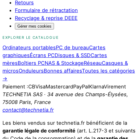
Retours
Formulaire de rétractation
Recyclage & reprise DEEE
Gérer mes cookies
EXPLORER LE CATALOGUE
Ordinateurs portables
PC de bureau
Cartes
graphiques
Écrans PC
Disques & SSD
Cartes
mères
Boîtiers PC
NAS & Stockage
Réseau
Casques &
micros
Onduleurs
Bonnes affaires
Toutes les catégories
→
Paiement :
CB
Visa
Mastercard
PayPal
Klarna
Virement
TECHNETIA SAS · 34 avenue des Champs-Élysées,
75008 Paris, France
contact@technetia.fr
Les biens vendus sur technetia.fr bénéficient de la
garantie légale de conformité
(art. L.217-3 et suivants
du Code de la consommation) et de la
garantie des