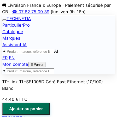
🚚 Livraison France & Europe · Paiement sécurisé par
CB ·
☎ 07 82 75 09 39
(lun–ven 9h–18h)
TECHNETIA
Particulier
Pro
Catalogue
Marques
Assistant IA
✦
AI
FR
·
EN
Mon compte
🛒
Panier
✦
TP-Link TL-SF1005D Géré Fast Ethernet (10/100)
Blanc
44,40 €
TTC
Ajouter au panier