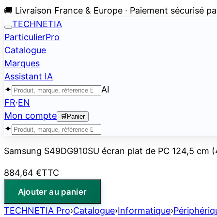
🚚 Livraison France & Europe · Paiement sécurisé pa
TECHNETIA
Particulier
Pro
Catalogue
Marques
Assistant IA
✦
AI
FR
·
EN
Mon compte
🛒
Panier
✦
Samsung S49DG910SU écran plat de PC 124,5 cm (4
884,64 €
TTC
Ajouter au panier
TECHNETIA Pro
›
Catalogue
›
Informatique
›
Périphériq