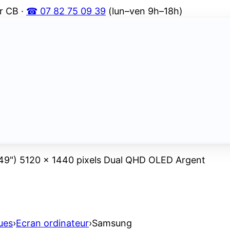
r CB ·
☎ 07 82 75 09 39
(lun–ven 9h–18h)
9") 5120 x 1440 pixels Dual QHD OLED Argent
ues
›
Ecran ordinateur
›
Samsung