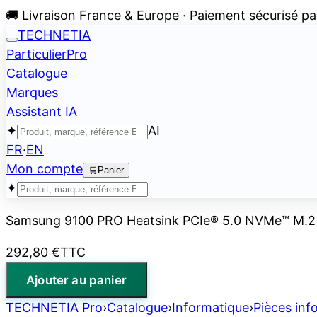
🚚 Livraison France & Europe · Paiement sécurisé pa
TECHNETIA
Particulier
Pro
Catalogue
Marques
Assistant IA
✦
AI
FR
·
EN
Mon compte
🛒
Panier
✦
Samsung 9100 PRO Heatsink PCIe® 5.0 NVMe™ M.2 
292,80 €
TTC
Ajouter au panier
TECHNETIA Pro
›
Catalogue
›
Informatique
›
Pièces inf