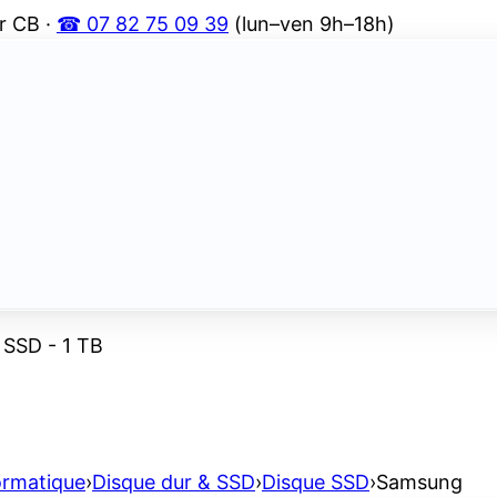
r CB ·
☎ 07 82 75 09 39
(lun–ven 9h–18h)
SSD - 1 TB
ormatique
›
Disque dur & SSD
›
Disque SSD
›
Samsung