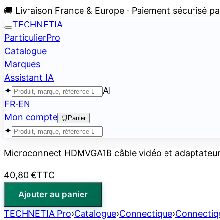
🚚 Livraison France & Europe · Paiement sécurisé pa
TECHNETIA
Particulier
Pro
Catalogue
Marques
Assistant IA
✦
AI
FR
·
EN
Mon compte
🛒
Panier
✦
Microconnect HDMVGA1B câble vidéo et adaptateur
40,80 €
TTC
Ajouter au panier
TECHNETIA Pro
›
Catalogue
›
Connectique
›
Connectiq