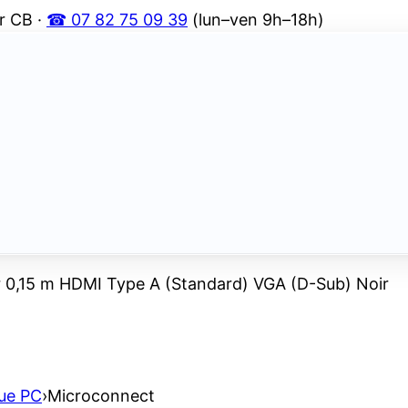
r CB ·
☎ 07 82 75 09 39
(lun–ven 9h–18h)
 0,15 m HDMI Type A (Standard) VGA (D-Sub) Noir
ue PC
›
Microconnect