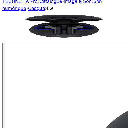
TECHNETIA Pro
›
Catalogue
›
Image & Son
›
Son
numérique
›
Casque
›
LG