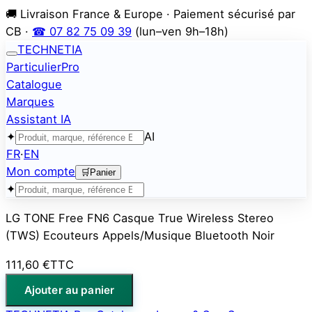
🚚 Livraison France & Europe · Paiement sécurisé par
CB ·
☎ 07 82 75 09 39
(lun–ven 9h–18h)
TECHNETIA
Particulier
Pro
Catalogue
Marques
Assistant IA
✦
AI
FR
·
EN
Mon compte
🛒
Panier
✦
LG TONE Free FN6 Casque True Wireless Stereo
(TWS) Ecouteurs Appels/Musique Bluetooth Noir
111,60 €
TTC
Ajouter au panier