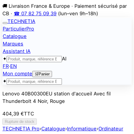
🚚 Livraison France & Europe · Paiement sécurisé par
CB ·
☎ 07 82 75 09 39
(lun–ven 9h–18h)
TECHNETIA
Particulier
Pro
Catalogue
Marques
Assistant IA
✦
AI
FR
·
EN
Mon compte
🛒
Panier
✦
Lenovo 40B00300EU station d'accueil Avec fil
Thunderbolt 4 Noir, Rouge
404,39 €
TTC
Rupture de stock
TECHNETIA Pro
›
Catalogue
›
Informatique
›
Ordinateur