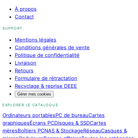
À propos
Contact
SUPPORT
Mentions légales
Conditions générales de vente
Politique de confidentialité
Livraison
Retours
Formulaire de rétractation
Recyclage & reprise DEEE
Gérer mes cookies
EXPLORER LE CATALOGUE
Ordinateurs portables
PC de bureau
Cartes
graphiques
Écrans PC
Disques & SSD
Cartes
mères
Boîtiers PC
NAS & Stockage
Réseau
Casques &