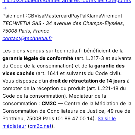
micros
Onduleurs
Bonnes affaires
Toutes les catégories
→
Paiement :
CB
Visa
Mastercard
PayPal
Klarna
Virement
TECHNETIA SAS · 34 avenue des Champs-Élysées,
75008 Paris, France
contact@technetia.fr
Les biens vendus sur technetia.fr bénéficient de la
garantie légale de conformité
(art. L.217-3 et suivants
du Code de la consommation) et de la
garantie des
vices cachés
(art. 1641 et suivants du Code civil).
Vous disposez d’un
droit de rétractation de 14 jours
à
compter de la réception du produit (art. L.221-18 du
Code de la consommation).
Médiateur de la
consommation :
CM2C
— Centre de la Médiation de la
Consommation de Conciliateurs de Justice, 49 rue de
Ponthieu, 75008 Paris (01 89 47 00 14).
Saisir le
médiateur
(
cm2c.net
).