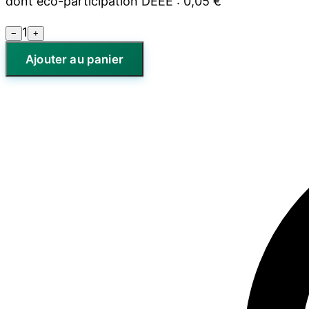
dont éco-participation DEEE :
0,05 €
1
−
+
Ajouter au panier