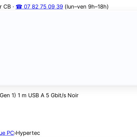
r CB ·
☎ 07 82 75 09 39
(lun–ven 9h–18h)
en 1) 1 m USB A 5 Gbit/s Noir
ue PC
›
Hypertec