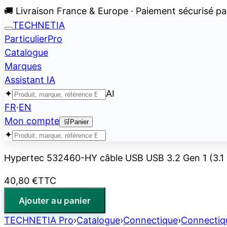
🚚 Livraison France & Europe · Paiement sécurisé pa
TECHNETIA
Particulier
Pro
Catalogue
Marques
Assistant IA
✦
AI
FR
·
EN
Mon compte
🛒
Panier
✦
Hypertec 532460-HY câble USB USB 3.2 Gen 1 (3.1 G
40,80 €
TTC
Ajouter au panier
TECHNETIA Pro
›
Catalogue
›
Connectique
›
Connectiq