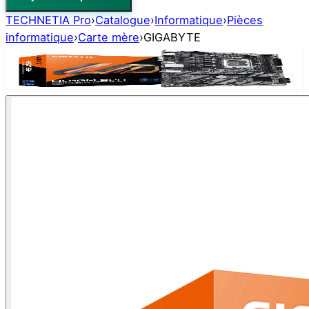
TECHNETIA Pro
›
Catalogue
›
Informatique
›
Pièces
informatique
›
Carte mère
›
GIGABYTE