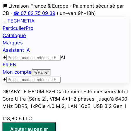
🚚 Livraison France & Europe · Paiement sécurisé par
CB ·
☎ 07 82 75 09 39
(lun–ven 9h–18h)
TECHNETIA
Particulier
Pro
Catalogue
Marques
Assistant IA
✦
AI
FR
·
EN
Mon compte
🛒
Panier
✦
GIGABYTE H810M S2H Carte mère - Processeurs Intel
Core Ultra (Série 2), VRM 4+1+2 phases, jusqu'à 6400
MHz DDR5, 1xPCIe 4.0 M.2, LAN 1GbE, USB 3.2 Gen 1
118,80 €
TTC
Ajouter au panier