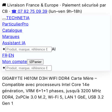
🚚 Livraison France & Europe · Paiement sécurisé par
CB ·
☎ 07 82 75 09 39
(lun–ven 9h–18h)
TECHNETIA
Particulier
Pro
Catalogue
Marques
Assistant IA
✦
AI
FR
·
EN
Mon compte
🛒
Panier
✦
GIGABYTE H610M D3H WIFI DDR4 Carte Mère –
Compatible avec processeurs Intel Core 14e
génération, VRM 6+1+1 phases, jusqu’à 3200 MHz
DDR4, 2xPCIe 3.0 M.2, Wi-Fi 5, LAN 1 GbE, USB 3.2
Gen 1