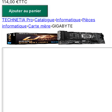
114,00 €
TTC
Ajouter au panier
TECHNETIA Pro
›
Catalogue
›
Informatique
›
Pièces
informatique
›
Carte mère
›
GIGABYTE