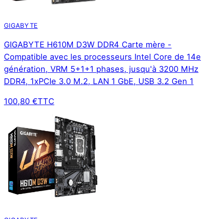
GIGABYTE
GIGABYTE H610M D3W DDR4 Carte mère -
Compatible avec les processeurs Intel Core de 14e
génération, VRM 5+1+1 phases, jusqu'à 3200 MHz
DDR4, 1xPCIe 3.0 M.2, LAN 1 GbE, USB 3.2 Gen 1
100,80 €
TTC