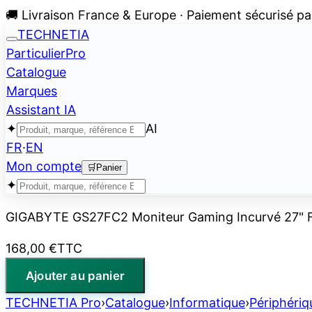
🚚 Livraison France & Europe · Paiement sécurisé pa
TECHNETIA
Particulier
Pro
Catalogue
Marques
Assistant IA
✦
AI
FR
·
EN
Mon compte
🛒
Panier
✦
GIGABYTE GS27FC2 Moniteur Gaming Incurvé 27" FH
168,00 €
TTC
Ajouter au panier
TECHNETIA Pro
›
Catalogue
›
Informatique
›
Périphériq