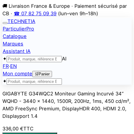
🚚 Livraison France & Europe · Paiement sécurisé par
CB ·
☎ 07 82 75 09 39
(lun–ven 9h–18h)
TECHNETIA
Particulier
Pro
Catalogue
Marques
Assistant IA
✦
AI
FR
·
EN
Mon compte
🛒
Panier
✦
GIGABYTE G34WQC2 Moniteur Gaming Incurvé 34”
WQHD - 3440 x 1440, 1500R, 200Hz, 1ms, 450 cd/m²,
AMD FreeSync Premium, DisplayHDR 400, HDMI 2.0,
Displayport 1.4
336,00 €
TTC