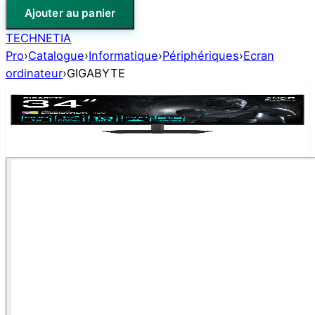
Ajouter au panier
TECHNETIA
Pro
›
Catalogue
›
Informatique
›
Périphériques
›
Ecran
ordinateur
›
GIGABYTE