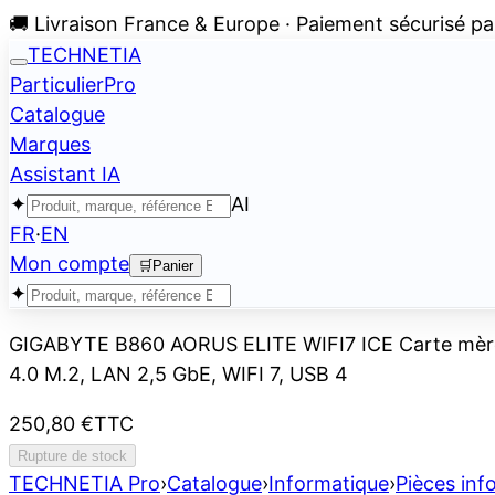
🚚 Livraison France & Europe · Paiement sécurisé pa
TECHNETIA
Particulier
Pro
Catalogue
Marques
Assistant IA
✦
AI
FR
·
EN
Mon compte
🛒
Panier
✦
GIGABYTE B860 AORUS ELITE WIFI7 ICE Carte mère 
4.0 M.2, LAN 2,5 GbE, WIFI 7, USB 4
250,80 €
TTC
Rupture de stock
TECHNETIA Pro
›
Catalogue
›
Informatique
›
Pièces inf