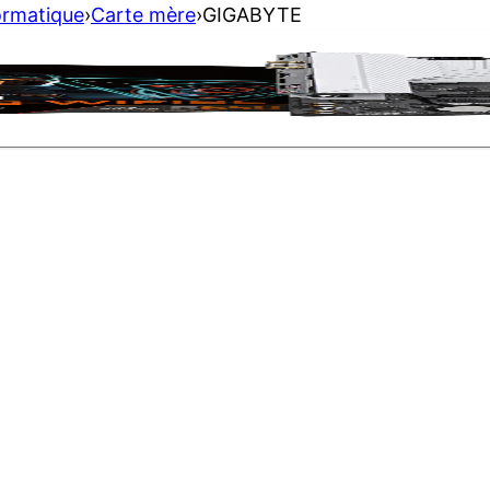
ormatique
›
Carte mère
›
GIGABYTE