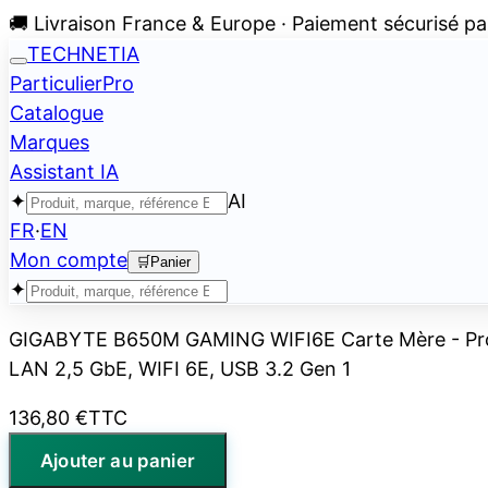
🚚 Livraison France & Europe · Paiement sécurisé pa
TECHNETIA
Particulier
Pro
Catalogue
Marques
Assistant IA
✦
AI
FR
·
EN
Mon compte
🛒
Panier
✦
GIGABYTE B650M GAMING WIFI6E Carte Mère - Proc
LAN 2,5 GbE, WIFI 6E, USB 3.2 Gen 1
136,80 €
TTC
Ajouter au panier