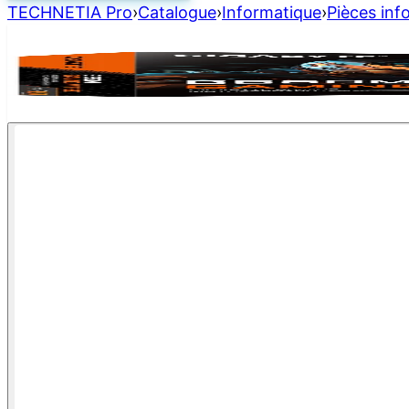
TECHNETIA Pro
›
Catalogue
›
Informatique
›
Pièces inf