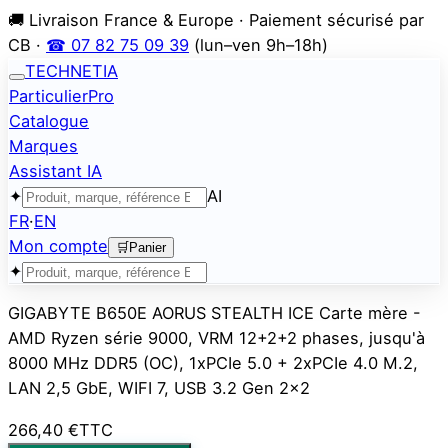
🚚 Livraison France & Europe · Paiement sécurisé par
CB ·
☎ 07 82 75 09 39
(lun–ven 9h–18h)
TECHNETIA
Particulier
Pro
Catalogue
Marques
Assistant IA
✦
AI
FR
·
EN
Mon compte
🛒
Panier
✦
GIGABYTE B650E AORUS STEALTH ICE Carte mère -
AMD Ryzen série 9000, VRM 12+2+2 phases, jusqu'à
8000 MHz DDR5 (OC), 1xPCIe 5.0 + 2xPCIe 4.0 M.2,
LAN 2,5 GbE, WIFI 7, USB 3.2 Gen 2x2
266,40 €
TTC