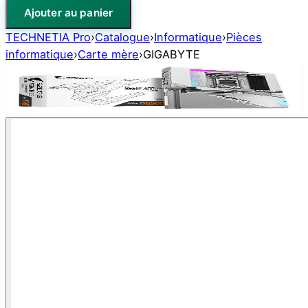
Ajouter au panier
TECHNETIA Pro
›
Catalogue
›
Informatique
›
Pièces
informatique
›
Carte mère
›
GIGABYTE