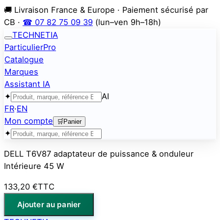
🚚 Livraison France & Europe · Paiement sécurisé par
CB ·
☎ 07 82 75 09 39
(lun–ven 9h–18h)
TECHNETIA
Particulier
Pro
Catalogue
Marques
Assistant IA
✦
AI
FR
·
EN
Mon compte
🛒
Panier
✦
DELL T6V87 adaptateur de puissance & onduleur
Intérieure 45 W
133,20 €
TTC
Ajouter au panier