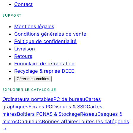
Contact
SUPPORT
Mentions légales
Conditions générales de vente
Politique de confidentialité
Livraison
Retours
Formulaire de rétractation
Recyclage & reprise DEEE
Gérer mes cookies
EXPLORER LE CATALOGUE
Ordinateurs portables
PC de bureau
Cartes
graphiques
Écrans PC
Disques & SSD
Cartes
mères
Boîtiers PC
NAS & Stockage
Réseau
Casques &
micros
Onduleurs
Bonnes affaires
Toutes les catégories
→