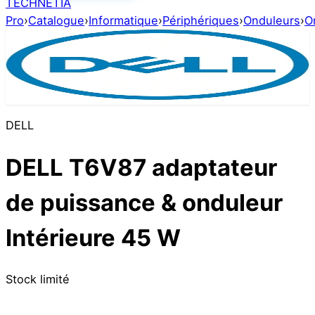
TECHNETIA
Pro
›
Catalogue
›
Informatique
›
Périphériques
›
Onduleurs
›
O
DELL
DELL T6V87 adaptateur
de puissance & onduleur
Intérieure 45 W
Stock limité