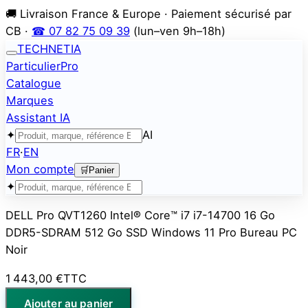
🚚 Livraison France & Europe · Paiement sécurisé par
CB ·
☎ 07 82 75 09 39
(lun–ven 9h–18h)
TECHNETIA
Particulier
Pro
Catalogue
Marques
Assistant IA
✦
AI
FR
·
EN
Mon compte
🛒
Panier
✦
DELL Pro QVT1260 Intel® Core™ i7 i7-14700 16 Go
DDR5-SDRAM 512 Go SSD Windows 11 Pro Bureau PC
Noir
1 443,00 €
TTC
Ajouter au panier