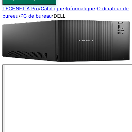
TECHNETIA Pro
›
Catalogue
›
Informatique
›
Ordinateur de
bureau
›
PC de bureau
›
DELL