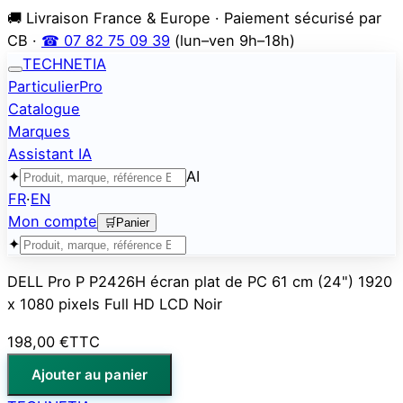
🚚 Livraison France & Europe · Paiement sécurisé par
CB ·
☎ 07 82 75 09 39
(lun–ven 9h–18h)
TECHNETIA
Particulier
Pro
Catalogue
Marques
Assistant IA
✦
AI
FR
·
EN
Mon compte
🛒
Panier
✦
DELL Pro P P2426H écran plat de PC 61 cm (24") 1920
x 1080 pixels Full HD LCD Noir
198,00 €
TTC
Ajouter au panier