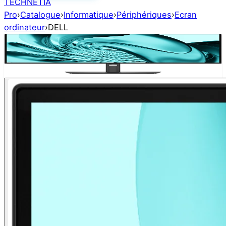
TECHNETIA
Pro
›
Catalogue
›
Informatique
›
Périphériques
›
Ecran
ordinateur
›
DELL