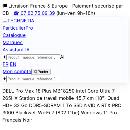
🚚 Livraison France & Europe · Paiement sécurisé par
CB ·
☎ 07 82 75 09 39
(lun–ven 9h–18h)
TECHNETIA
Particulier
Pro
Catalogue
Marques
Assistant IA
✦
AI
FR
·
EN
Mon compte
🛒
Panier
✦
DELL Pro Max 18 Plus MB18250 Intel Core Ultra 7
265HX Station de travail mobile 45,7 cm (18") Quad
HD+ 32 Go DDR5-SDRAM 1 To SSD NVIDIA RTX PRO
3000 Blackwell Wi-Fi 7 (802.11be) Windows 11 Pro
Français Noir