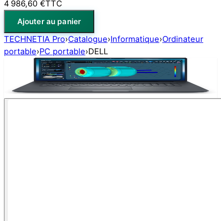
4 986,60 €
TTC
Ajouter au panier
TECHNETIA Pro
›
Catalogue
›
Informatique
›
Ordinateur
portable
›
PC portable
›
DELL