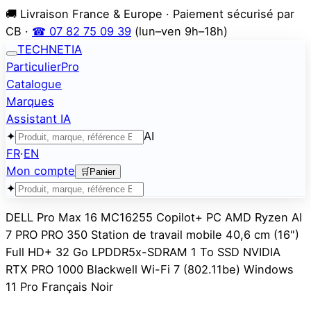
🚚 Livraison France & Europe · Paiement sécurisé par
CB ·
☎ 07 82 75 09 39
(lun–ven 9h–18h)
TECHNETIA
Particulier
Pro
Catalogue
Marques
Assistant IA
✦
AI
FR
·
EN
Mon compte
🛒
Panier
✦
DELL Pro Max 16 MC16255 Copilot+ PC AMD Ryzen AI
7 PRO PRO 350 Station de travail mobile 40,6 cm (16")
Full HD+ 32 Go LPDDR5x-SDRAM 1 To SSD NVIDIA
RTX PRO 1000 Blackwell Wi-Fi 7 (802.11be) Windows
11 Pro Français Noir