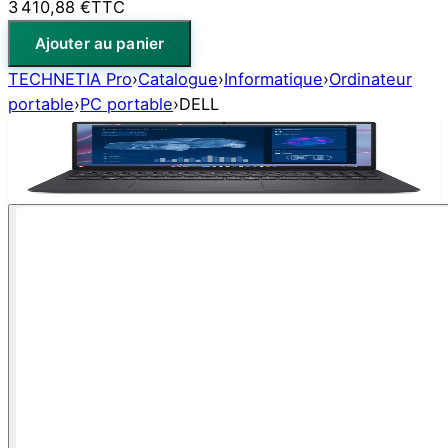
3 410,88 €
TTC
Ajouter au panier
TECHNETIA Pro
›
Catalogue
›
Informatique
›
Ordinateur
portable
›
PC portable
›
DELL