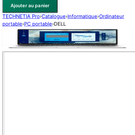
Ajouter au panier
TECHNETIA Pro
›
Catalogue
›
Informatique
›
Ordinateur
portable
›
PC portable
›
DELL