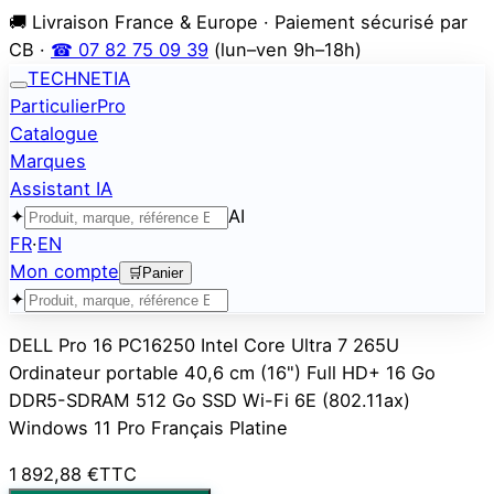
🚚 Livraison France & Europe · Paiement sécurisé par
CB ·
☎ 07 82 75 09 39
(lun–ven 9h–18h)
TECHNETIA
Particulier
Pro
Catalogue
Marques
Assistant IA
✦
AI
FR
·
EN
Mon compte
🛒
Panier
✦
DELL Pro 16 PC16250 Intel Core Ultra 7 265U
Ordinateur portable 40,6 cm (16") Full HD+ 16 Go
DDR5-SDRAM 512 Go SSD Wi-Fi 6E (802.11ax)
Windows 11 Pro Français Platine
1 892,88 €
TTC