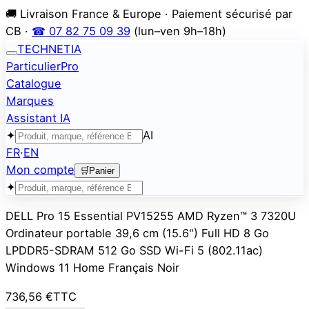
🚚 Livraison France & Europe · Paiement sécurisé par
CB ·
☎ 07 82 75 09 39
(lun–ven 9h–18h)
TECHNETIA
Particulier
Pro
Catalogue
Marques
Assistant IA
✦
AI
FR
·
EN
Mon compte
🛒
Panier
✦
DELL Pro 15 Essential PV15255 AMD Ryzen™ 3 7320U
Ordinateur portable 39,6 cm (15.6") Full HD 8 Go
LPDDR5-SDRAM 512 Go SSD Wi-Fi 5 (802.11ac)
Windows 11 Home Français Noir
736,56 €
TTC