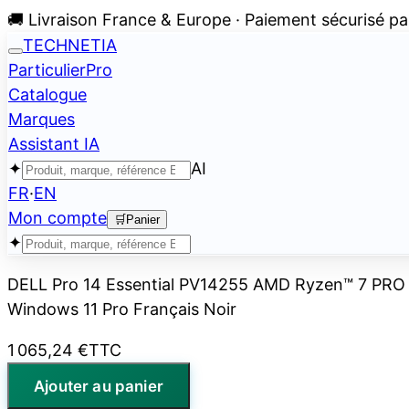
🚚 Livraison France & Europe · Paiement sécurisé pa
TECHNETIA
Particulier
Pro
Catalogue
Marques
Assistant IA
✦
AI
FR
·
EN
Mon compte
🛒
Panier
✦
DELL Pro 14 Essential PV14255 AMD Ryzen™ 7 PRO 2
Windows 11 Pro Français Noir
1 065,24 €
TTC
Ajouter au panier