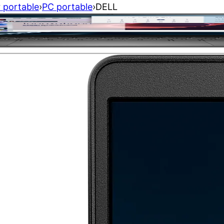
 portable
›
PC portable
›
DELL