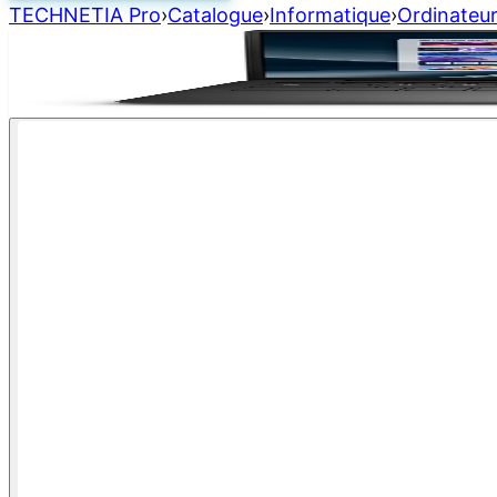
TECHNETIA Pro
›
Catalogue
›
Informatique
›
Ordinateur