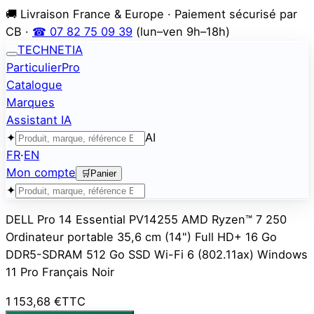
🚚 Livraison France & Europe · Paiement sécurisé par
CB ·
☎ 07 82 75 09 39
(lun–ven 9h–18h)
TECHNETIA
Particulier
Pro
Catalogue
Marques
Assistant IA
✦
AI
FR
·
EN
Mon compte
🛒
Panier
✦
DELL Pro 14 Essential PV14255 AMD Ryzen™ 7 250
Ordinateur portable 35,6 cm (14") Full HD+ 16 Go
DDR5-SDRAM 512 Go SSD Wi-Fi 6 (802.11ax) Windows
11 Pro Français Noir
1 153,68 €
TTC