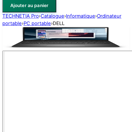
Ajouter au panier
TECHNETIA Pro
›
Catalogue
›
Informatique
›
Ordinateur
portable
›
PC portable
›
DELL