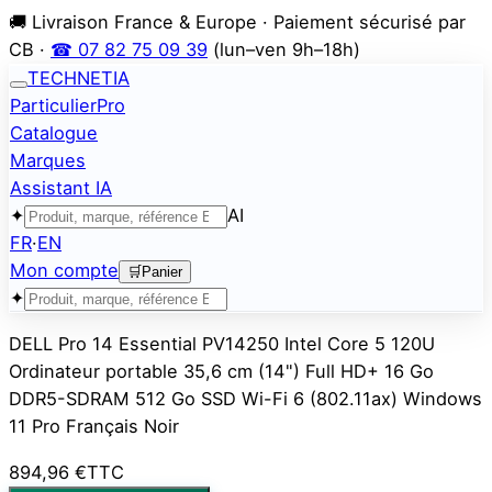
🚚 Livraison France & Europe · Paiement sécurisé par
CB ·
☎ 07 82 75 09 39
(lun–ven 9h–18h)
TECHNETIA
Particulier
Pro
Catalogue
Marques
Assistant IA
✦
AI
FR
·
EN
Mon compte
🛒
Panier
✦
DELL Pro 14 Essential PV14250 Intel Core 5 120U
Ordinateur portable 35,6 cm (14") Full HD+ 16 Go
DDR5-SDRAM 512 Go SSD Wi-Fi 6 (802.11ax) Windows
11 Pro Français Noir
894,96 €
TTC