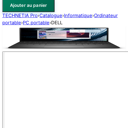
Ajouter au panier
TECHNETIA Pro
›
Catalogue
›
Informatique
›
Ordinateur
portable
›
PC portable
›
DELL