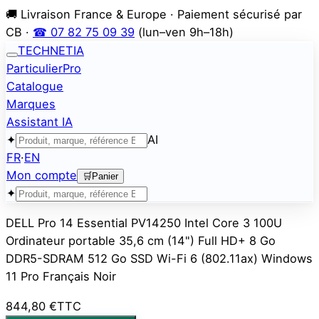
🚚 Livraison France & Europe · Paiement sécurisé par
CB ·
☎ 07 82 75 09 39
(lun–ven 9h–18h)
TECHNETIA
Particulier
Pro
Catalogue
Marques
Assistant IA
✦
AI
FR
·
EN
Mon compte
🛒
Panier
✦
DELL Pro 14 Essential PV14250 Intel Core 3 100U
Ordinateur portable 35,6 cm (14") Full HD+ 8 Go
DDR5-SDRAM 512 Go SSD Wi-Fi 6 (802.11ax) Windows
11 Pro Français Noir
844,80 €
TTC