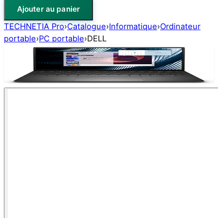
Ajouter au panier
TECHNETIA Pro
›
Catalogue
›
Informatique
›
Ordinateur
portable
›
PC portable
›
DELL