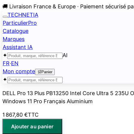
🚚 Livraison France & Europe · Paiement sécurisé pa
TECHNETIA
Particulier
Pro
Catalogue
Marques
Assistant IA
✦
AI
FR
·
EN
Mon compte
🛒
Panier
✦
DELL Pro 13 Plus PB13250 Intel Core Ultra 5 235U 
Windows 11 Pro Français Aluminium
1 867,80 €
TTC
Ajouter au panier