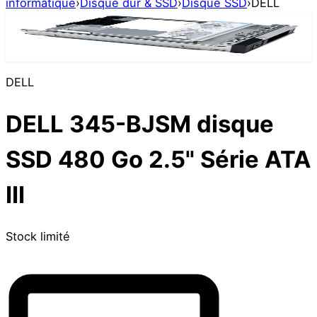
informatique
›
Disque dur & SSD
›
Disque SSD
›
DELL
DELL
DELL 345-BJSM disque
SSD 480 Go 2.5" Série ATA
III
Stock limité