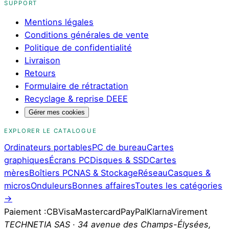
SUPPORT
Mentions légales
Conditions générales de vente
Politique de confidentialité
Livraison
Retours
Formulaire de rétractation
Recyclage & reprise DEEE
Gérer mes cookies
EXPLORER LE CATALOGUE
Ordinateurs portables
PC de bureau
Cartes
graphiques
Écrans PC
Disques & SSD
Cartes
mères
Boîtiers PC
NAS & Stockage
Réseau
Casques &
micros
Onduleurs
Bonnes affaires
Toutes les catégories
→
Paiement :
CB
Visa
Mastercard
PayPal
Klarna
Virement
TECHNETIA SAS · 34 avenue des Champs-Élysées,