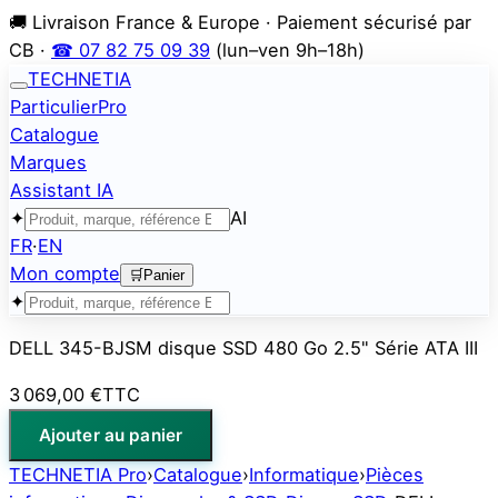
🚚 Livraison France & Europe · Paiement sécurisé par
CB ·
☎ 07 82 75 09 39
(lun–ven 9h–18h)
TECHNETIA
Particulier
Pro
Catalogue
Marques
Assistant IA
✦
AI
FR
·
EN
Mon compte
🛒
Panier
✦
DELL 345-BJSM disque SSD 480 Go 2.5" Série ATA III
3 069,00 €
TTC
Ajouter au panier
TECHNETIA Pro
›
Catalogue
›
Informatique
›
Pièces