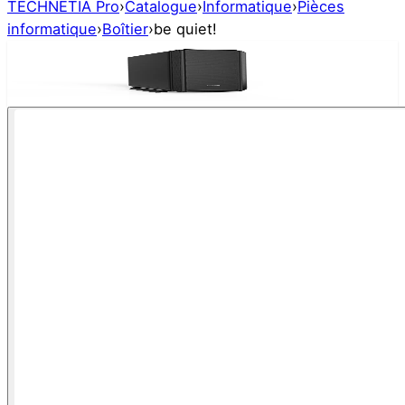
TECHNETIA Pro
›
Catalogue
›
Informatique
›
Pièces
informatique
›
Boîtier
›
be quiet!