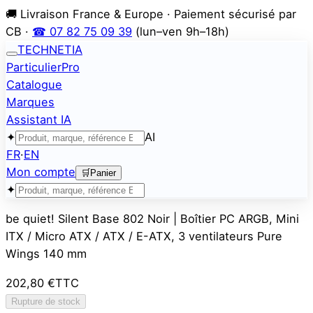
🚚 Livraison France & Europe · Paiement sécurisé par
CB ·
☎ 07 82 75 09 39
(lun–ven 9h–18h)
TECHNETIA
Particulier
Pro
Catalogue
Marques
Assistant IA
✦
AI
FR
·
EN
Mon compte
🛒
Panier
✦
be quiet! Silent Base 802 Noir | Boîtier PC ARGB, Mini
ITX / Micro ATX / ATX / E-ATX, 3 ventilateurs Pure
Wings 140 mm
202,80 €
TTC
Rupture de stock