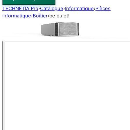
TECHNETIA Pro
›
Catalogue
›
Informatique
›
Pièces
informatique
›
Boîtier
›
be quiet!