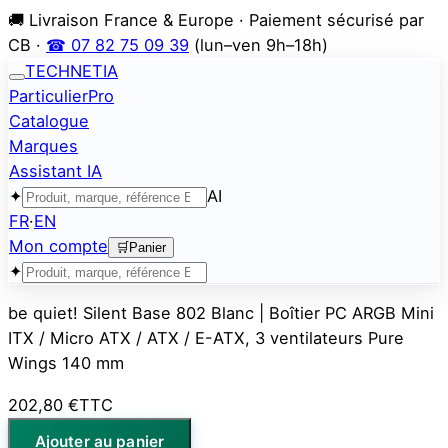
🚚 Livraison France & Europe · Paiement sécurisé par
CB ·
☎ 07 82 75 09 39
(lun–ven 9h–18h)
TECHNETIA
Particulier
Pro
Catalogue
Marques
Assistant IA
✦
AI
FR
·
EN
Mon compte
🛒
Panier
✦
be quiet! Silent Base 802 Blanc | Boîtier PC ARGB Mini
ITX / Micro ATX / ATX / E-ATX, 3 ventilateurs Pure
Wings 140 mm
202,80 €
TTC
Ajouter au panier