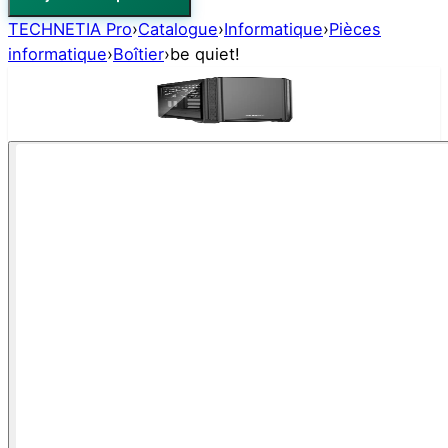
TECHNETIA Pro
›
Catalogue
›
Informatique
›
Pièces
informatique
›
Boîtier
›
be quiet!