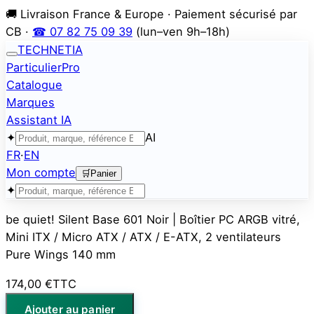
🚚 Livraison France & Europe · Paiement sécurisé par
CB ·
☎ 07 82 75 09 39
(lun–ven 9h–18h)
TECHNETIA
Particulier
Pro
Catalogue
Marques
Assistant IA
✦
AI
FR
·
EN
Mon compte
🛒
Panier
✦
be quiet! Silent Base 601 Noir | Boîtier PC ARGB vitré,
Mini ITX / Micro ATX / ATX / E-ATX, 2 ventilateurs
Pure Wings 140 mm
174,00 €
TTC
Ajouter au panier