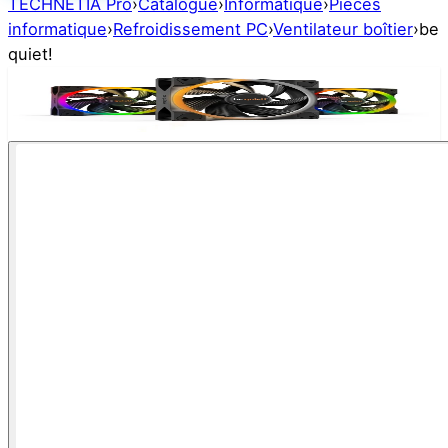
TECHNETIA Pro
›
Catalogue
›
Informatique
›
Pièces
informatique
›
Refroidissement PC
›
Ventilateur boîtier
›
be
quiet!