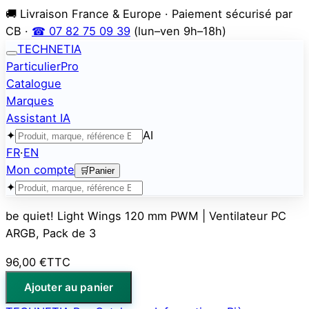
🚚 Livraison France & Europe · Paiement sécurisé par
CB ·
☎ 07 82 75 09 39
(lun–ven 9h–18h)
TECHNETIA
Particulier
Pro
Catalogue
Marques
Assistant IA
✦
AI
FR
·
EN
Mon compte
🛒
Panier
✦
be quiet! Light Wings 120 mm PWM | Ventilateur PC
ARGB, Pack de 3
96,00 €
TTC
Ajouter au panier