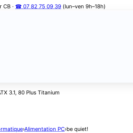
r CB ·
☎ 07 82 75 09 39
(lun–ven 9h–18h)
TX 3.1, 80 Plus Titanium
ormatique
›
Alimentation PC
›
be quiet!