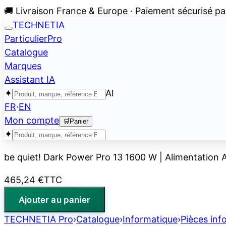
🚚 Livraison France & Europe · Paiement sécurisé pa
TECHNETIA
Particulier
Pro
Catalogue
Marques
Assistant IA
✦
AI
FR
·
EN
Mon compte
🛒
Panier
✦
be quiet! Dark Power Pro 13 1600 W | Alimentation A
465,24 €
TTC
Ajouter au panier
TECHNETIA Pro
›
Catalogue
›
Informatique
›
Pièces inf