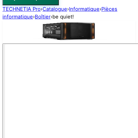
TECHNETIA Pro
›
Catalogue
›
Informatique
›
Pièces
informatique
›
Boîtier
›
be quiet!