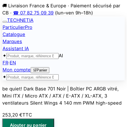
🚚 Livraison France & Europe · Paiement sécurisé par
CB ·
☎ 07 82 75 09 39
(lun–ven 9h–18h)
TECHNETIA
Particulier
Pro
Catalogue
Marques
Assistant IA
✦
AI
FR
·
EN
Mon compte
🛒
Panier
✦
be quiet! Dark Base 701 Noir | Boîtier PC ARGB vitré,
Mini ITX / Micro ATX / ATX / E-ATX / XL-ATX, 3
ventilateurs Silent Wings 4 140 mm PWM high-speed
253,20 €
TTC
Ajouter au panier