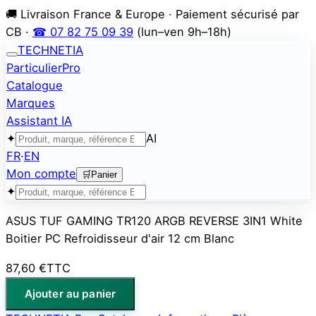
🚚 Livraison France & Europe · Paiement sécurisé par
CB ·
☎ 07 82 75 09 39
(lun–ven 9h–18h)
TECHNETIA
Particulier
Pro
Catalogue
Marques
Assistant IA
✦
AI
FR
·
EN
Mon compte
🛒
Panier
✦
ASUS TUF GAMING TR120 ARGB REVERSE 3IN1 White
Boitier PC Refroidisseur d'air 12 cm Blanc
87,60 €
TTC
Ajouter au panier