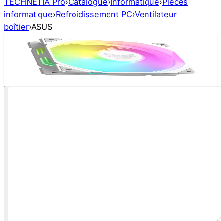
TECHNETIA Pro
›
Catalogue
›
Informatique
›
Pièces
informatique
›
Refroidissement PC
›
Ventilateur
boîtier
›
ASUS