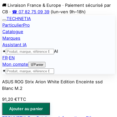
🚚 Livraison France & Europe · Paiement sécurisé par
CB ·
☎ 07 82 75 09 39
(lun–ven 9h–18h)
TECHNETIA
Particulier
Pro
Catalogue
Marques
Assistant IA
✦
AI
FR
·
EN
Mon compte
🛒
Panier
✦
ASUS ROG Strix Arion White Edition Enceinte ssd
Blanc M.2
91,20 €
TTC
Ajouter au panier