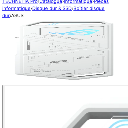
TECHNETIA Pro
›
Catalogue
›
Informatique
›
Pièces
informatique
›
Disque dur & SSD
›
Boîtier disque
dur
›
ASUS