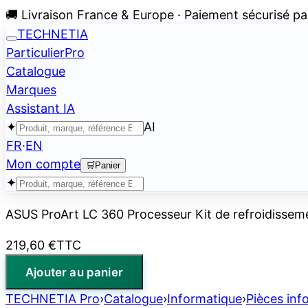
🚚 Livraison France & Europe · Paiement sécurisé pa
TECHNETIA
Particulier
Pro
Catalogue
Marques
Assistant IA
✦
AI
FR
·
EN
Mon compte
🛒
Panier
✦
ASUS ProArt LC 360 Processeur Kit de refroidisseme
219,60 €
TTC
Ajouter au panier
TECHNETIA Pro
›
Catalogue
›
Informatique
›
Pièces inf