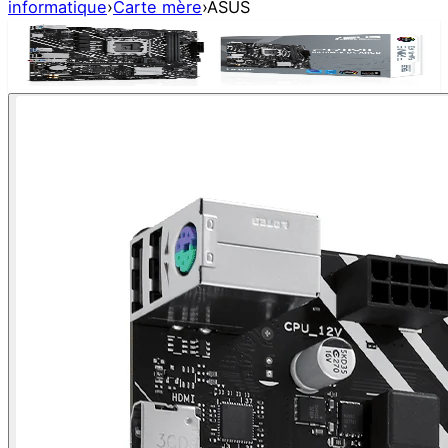
informatique
›
Carte mère
›
ASUS