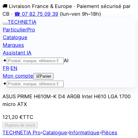
🚚 Livraison France & Europe · Paiement sécurisé par
CB ·
☎ 07 82 75 09 39
(lun–ven 9h–18h)
TECHNETIA
Particulier
Pro
Catalogue
Marques
Assistant IA
✦
AI
FR
·
EN
Mon compte
🛒
Panier
✦
ASUS PRIME H610M-K D4 ARGB Intel H610 LGA 1700
micro ATX
121,20 €
TTC
Rupture de stock
TECHNETIA Pro
›
Catalogue
›
Informatique
›
Pièces