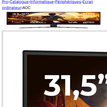
Pro
›
Catalogue
›
Informatique
›
Périphériques
›
Ecran
ordinateur
›
AOC