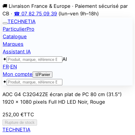
🚚 Livraison France & Europe · Paiement sécurisé par
CB ·
☎ 07 82 75 09 39
(lun–ven 9h–18h)
TECHNETIA
Particulier
Pro
Catalogue
Marques
Assistant IA
✦
AI
FR
·
EN
Mon compte
🛒
Panier
✦
AOC G4 C32G42ZE écran plat de PC 80 cm (31.5")
1920 x 1080 pixels Full HD LED Noir, Rouge
252,00 €
TTC
Rupture de stock
TECHNETIA