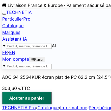
🚚 Livraison France & Europe · Paiement sécurisé pa
TECHNETIA
Particulier
Pro
Catalogue
Marques
Assistant IA
✦
AI
FR
·
EN
Mon compte
🛒
Panier
✦
AOC G4 25G4KUR écran plat de PC 62,2 cm (24.5") 
303,60 €
TTC
Ajouter au panier
TECHNETIA Pro
›
Catalogue
›
Informatique
›
Périphériq