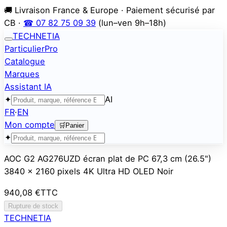
🚚 Livraison France & Europe · Paiement sécurisé par
CB ·
☎ 07 82 75 09 39
(lun–ven 9h–18h)
TECHNETIA
Particulier
Pro
Catalogue
Marques
Assistant IA
✦
AI
FR
·
EN
Mon compte
🛒
Panier
✦
AOC G2 AG276UZD écran plat de PC 67,3 cm (26.5")
3840 x 2160 pixels 4K Ultra HD OLED Noir
940,08 €
TTC
Rupture de stock
TECHNETIA