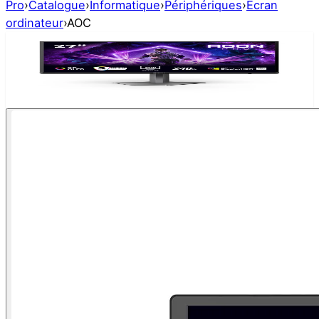
Pro
›
Catalogue
›
Informatique
›
Périphériques
›
Ecran
ordinateur
›
AOC