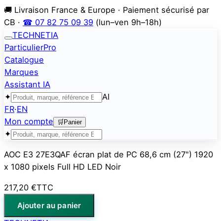
🚚 Livraison France & Europe · Paiement sécurisé par
CB ·
☎ 07 82 75 09 39
(lun–ven 9h–18h)
TECHNETIA
Particulier
Pro
Catalogue
Marques
Assistant IA
✦
AI
FR
·
EN
Mon compte
🛒
Panier
✦
AOC E3 27E3QAF écran plat de PC 68,6 cm (27") 1920
x 1080 pixels Full HD LED Noir
217,20 €
TTC
Ajouter au panier