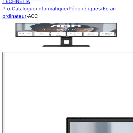
TECHNETIA
Pro
›
Catalogue
›
Informatique
›
Périphériques
›
Ecran
ordinateur
›
AOC