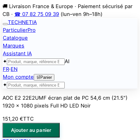
🚚 Livraison France & Europe · Paiement sécurisé par
CB ·
☎ 07 82 75 09 39
(lun–ven 9h–18h)
TECHNETIA
Particulier
Pro
Catalogue
Marques
Assistant IA
✦
AI
FR
·
EN
Mon compte
🛒
Panier
✦
AOC E2 22E2UMF écran plat de PC 54,6 cm (21.5")
1920 x 1080 pixels Full HD LED Noir
151,20 €
TTC
Ajouter au panier