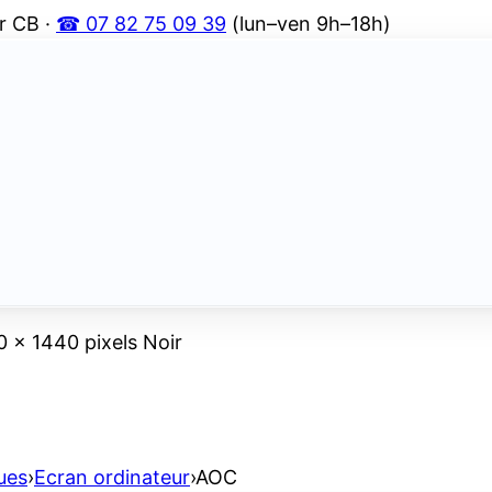
r CB ·
☎ 07 82 75 09 39
(lun–ven 9h–18h)
 x 1440 pixels Noir
ues
›
Ecran ordinateur
›
AOC