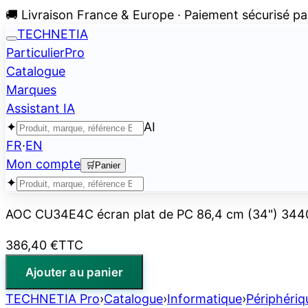
🚚 Livraison France & Europe · Paiement sécurisé pa
TECHNETIA
Particulier
Pro
Catalogue
Marques
Assistant IA
✦
AI
FR
·
EN
Mon compte
🛒
Panier
✦
AOC CU34E4C écran plat de PC 86,4 cm (34") 3440
386,40 €
TTC
Ajouter au panier
TECHNETIA Pro
›
Catalogue
›
Informatique
›
Périphériq